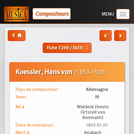
Compositeurs
Togg
navig
Fiche
7269
/
34111
unfold_more
Koessler, Hans von
(1853-1926)
Pays du compositeur :
Allemagne
Sexe :
M
Né à
Waldeck (heute
Ortsteil von
Kemnath)
1853-01-01
Date de naissance :
Mort à
Ansbach