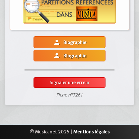
person
Biographie
person
Biographie
Signaler une erreur
Fiche n°7261
© Musicanet 2025 |
Mentions légales