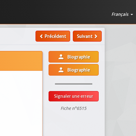
Français
Précédent
Suivant
person
Biographie
person
Biographie
Signaler une erreur
Fiche n°6515