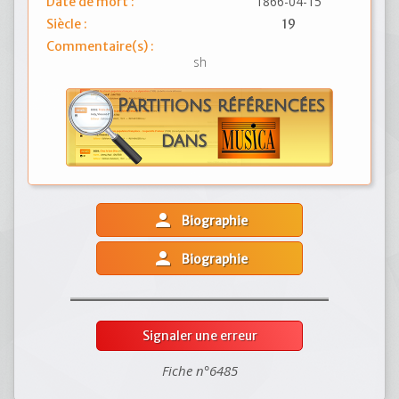
1866-04-15
Date de mort :
Siècle :
19
Commentaire(s) :
sh
person
Biographie
person
Biographie
Signaler une erreur
Fiche n°6485