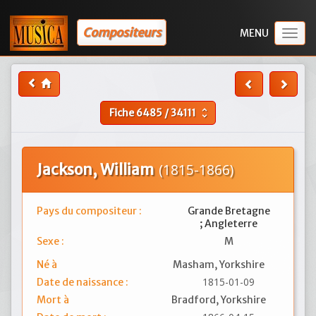
Compositeurs
Togg
navig
Fiche
6485
/
34111
unfold_more
Jackson, William
(1815-1866)
Pays du compositeur :
Grande Bretagne
; Angleterre
Sexe :
M
Né à
Masham, Yorkshire
1815-01-09
Date de naissance :
Mort à
Bradford, Yorkshire