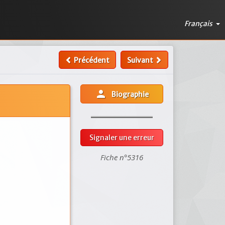
Français
Précédent
Suivant
person
Biographie
Signaler une erreur
Fiche n°5316