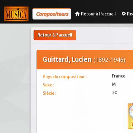
Compositeurs
Retour à l'accueil
Re
Retour à l'accueil
Guittard, Lucien
(1892-1946)
France
Pays du compositeur :
M
Sexe :
20
Siècle :