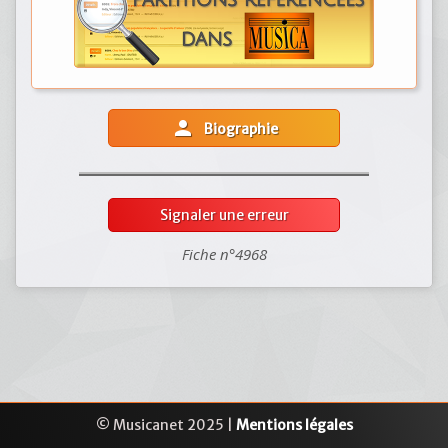
person
Biographie
Signaler une erreur
Fiche n°4968
© Musicanet 2025 |
Mentions légales