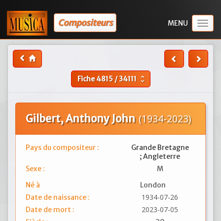
Compositeurs
Togg
navig
Fiche
4815
/
34111
unfold_more
Gilbert, Anthony John
(1934-2023)
Pays du compositeur :
Grande Bretagne
; Angleterre
Sexe :
M
Né à
London
1934-07-26
Date de naissance :
2023-07-05
Date de mort :