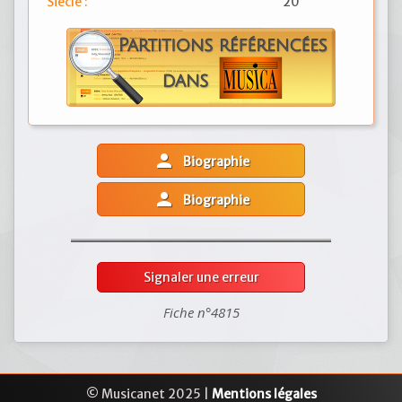
Siècle :
20
person
Biographie
person
Biographie
Signaler une erreur
Fiche n°4815
© Musicanet 2025 |
Mentions légales