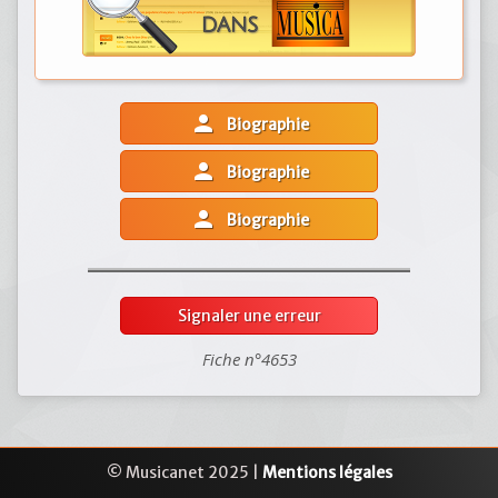
person
Biographie
person
Biographie
person
Biographie
Signaler une erreur
Fiche n°4653
© Musicanet 2025 |
Mentions légales