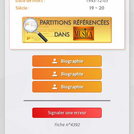
1943-12-05
Date de mort :
Siècle :
19 ~ 20
person
Biographie
person
Biographie
person
Biographie
Signaler une erreur
Fiche n°4392