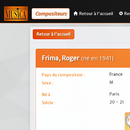
Compositeurs
Retour à l'accueil
Re
Retour à l'accueil
Frima, Roger
(né en 1941)
France
Pays du compositeur :
M
Sexe :
Paris
Né à
20 ~ 21
Siècle :