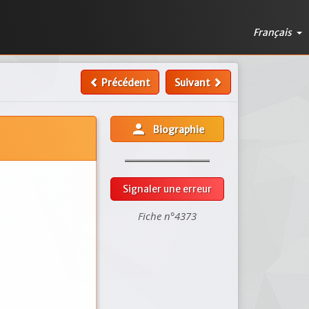
Français
Précédent
Suivant
person
Biographie
Signaler une erreur
Fiche n°4373