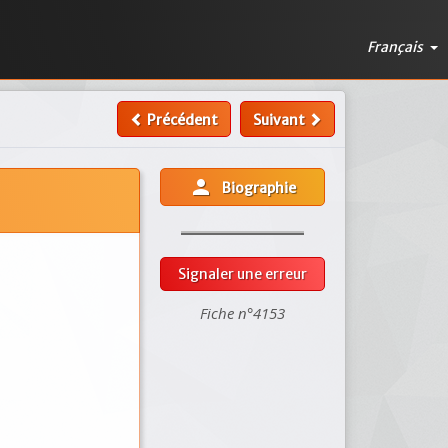
Français
Précédent
Suivant
person
Biographie
Signaler une erreur
Fiche n°4153