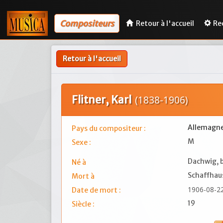
Compositeurs
Retour à l'accueil
Re
Retour à l'accueil
Flitner, Karl
(1838-1906)
Allemagn
Pays du compositeur :
M
Sexe :
Dachwig, b
Né à
Schaffhau
Mort à
1906-08-2
Date de mort :
19
Siècle :