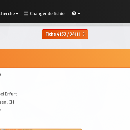
cherche
Changer de fichier
Fiche
4153
/
34111
unfold_more
e
ei Erfurt
sen, CH
2