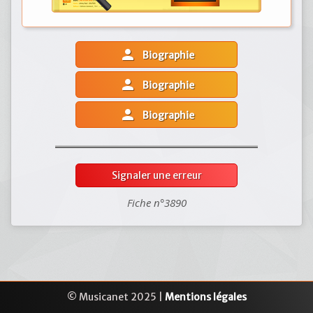
person
Biographie
person
Biographie
person
Biographie
Signaler une erreur
Fiche n°3890
© Musicanet 2025 |
Mentions légales