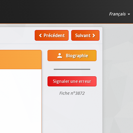
Français
Précédent
Suivant
person
Biographie
Signaler une erreur
Fiche n°3872