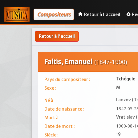
Compositeurs
Retour à l'accueil
Re
Retour à l'accueil
Faltis, Emanuel
(1847-1900)
Tchéquie
Pays du compositeur :
M
Sexe :
Lanzov (T
Né à
1847-05-2
Date de naissance :
Vratislav 
Mort à
1900-08-1
Date de mort :
19
Siècle :