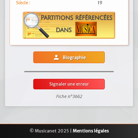
Siècle :
19
person
Biographie
Signaler une erreur
Fiche n°3662
© Musicanet 2025 |
Mentions légales