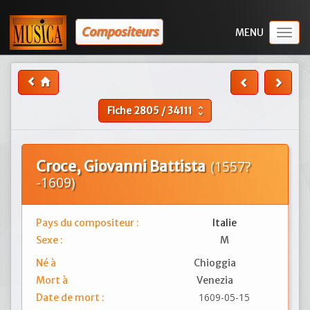
Compositeurs
Togg
navig
Fiche
2805
/
34111
unfold_more
Croce, Giovanni Battista
(1557?
-1609)
Pays du compositeur :
Italie
Sexe :
M
Né à
Chioggia
Mort à
Venezia
1609-05-15
Date de mort :