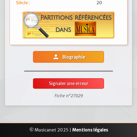
Siècle :
20
person
Biographie
Signaler une erreur
Fiche n°27029
© Musicanet 2025 |
Mentions légales