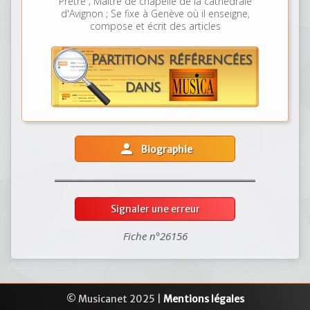
Prêtre ; Maître de chapelle de la cathédrale
d'Avignon ; Se fixe à Genève où il enseigne,
compose et écrit des articles
person
Biographie
Signaler une erreur
Fiche n°26156
© Musicanet 2025 |
Mentions légales