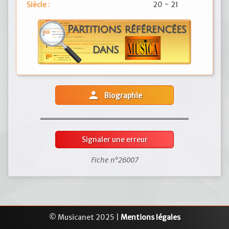
Siècle :
20 ~ 21
person
Biographie
Signaler une erreur
Fiche n°26007
© Musicanet 2025 |
Mentions légales