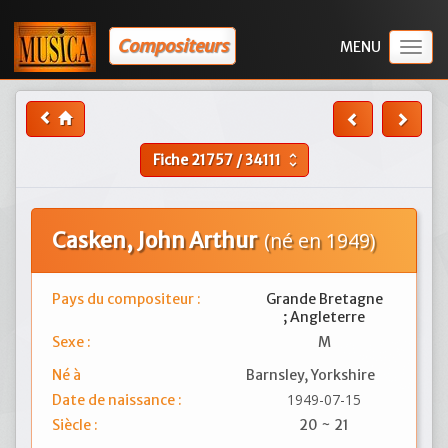
Compositeurs
Togg
navig
Fiche
21757
/
34111
unfold_more
Casken, John Arthur
(né en 1949)
Pays du compositeur :
Grande Bretagne
; Angleterre
Sexe :
M
Né à
Barnsley, Yorkshire
1949-07-15
Date de naissance :
Siècle :
20 ~ 21