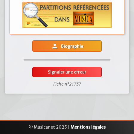
person
Biographie
Signaler une erreur
Fiche n°21757
© Musicanet 2025 |
Mentions légales