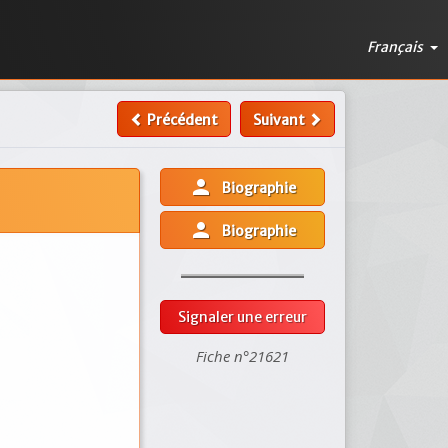
Français
Précédent
Suivant
person
Biographie
person
Biographie
Signaler une erreur
Fiche n°21621