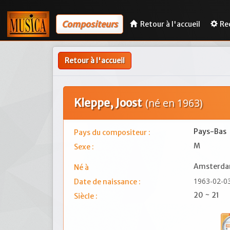
Compositeurs
Retour à l'accueil
Re
Retour à l'accueil
Kleppe, Joost
(né en 1963)
Pays-Bas
Pays du compositeur :
M
Sexe :
Amsterd
Né à
1963-02-0
Date de naissance :
20 ~ 21
Siècle :