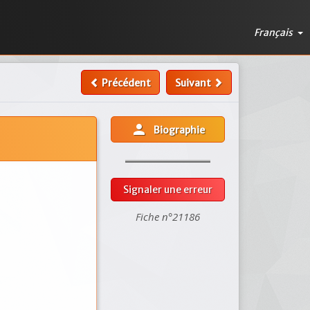
Français
Précédent
Suivant
person
Biographie
Signaler une erreur
Fiche n°21186