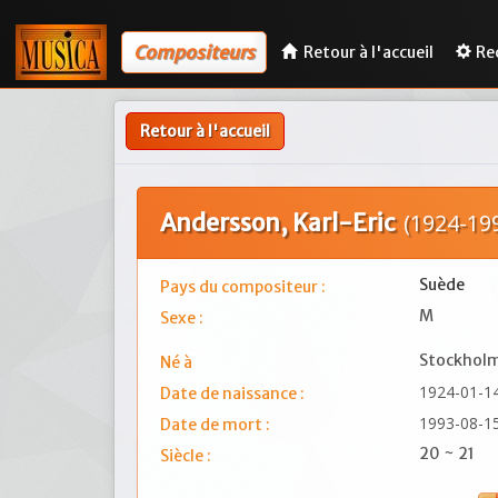
Compositeurs
Retour à l'accueil
Re
Retour à l'accueil
Andersson, Karl-Eric
(1924-19
Suède
Pays du compositeur :
M
Sexe :
Stockhol
Né à
1924-01-1
Date de naissance :
1993-08-1
Date de mort :
20 ~ 21
Siècle :