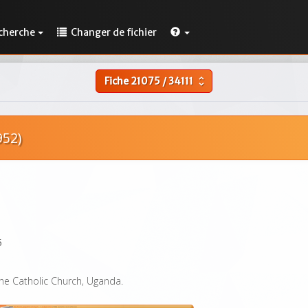
cherche
Changer de fichier
Fiche
21075
/
34111
unfold_more
952)
5
the Catholic Church, Uganda.