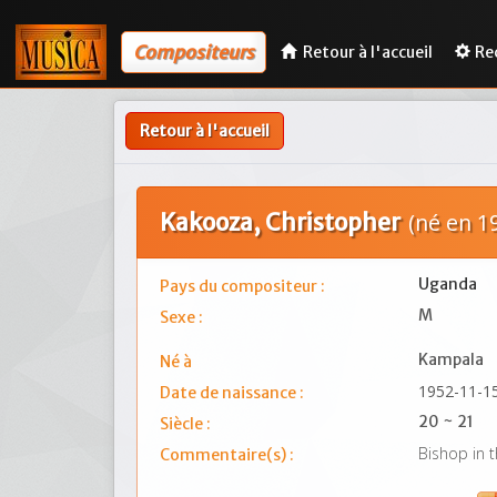
Compositeurs
Retour à l'accueil
Re
Retour à l'accueil
Kakooza, Christopher
(né en 1
Uganda
Pays du compositeur :
M
Sexe :
Kampala
Né à
1952-11-1
Date de naissance :
20 ~ 21
Siècle :
Bishop in 
Commentaire(s) :