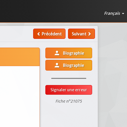
Français
Précédent
Suivant
person
Biographie
person
Biographie
Signaler une erreur
Fiche n°21075