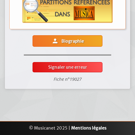
person
Biographie
Signaler une erreur
Fiche n°19027
© Musicanet 2025 |
Mentions légales