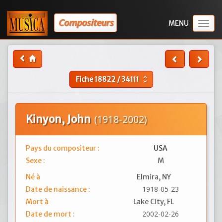
Compositeurs
Togg
navig
Fiche
18822
/
34111
unfold_more
Kinyon, John
(1918-2002)
Pays du compositeur :
USA
Sexe :
M
Né à
Elmira, NY
1918-05-23
Date de naissance :
Mort à
Lake City, FL
2002-02-26
Date de mort :