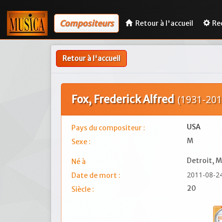
Compositeurs
Retour à l'accueil
Re
Retour à l'accueil
Fox, Frederick Alfred
(1931-201
USA
Pays du compositeur :
M
Sexe :
Detroit, 
Né à
2011-08-2
Date de mort :
20
Siècle :