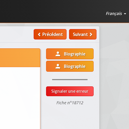
Français
Précédent
Suivant
person
Biographie
person
Biographie
Signaler une erreur
Fiche n°18712