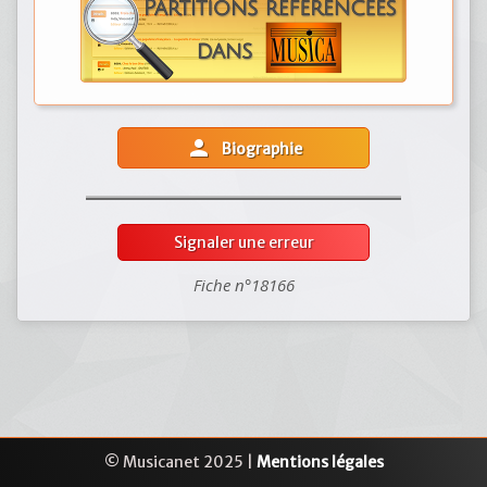
person
Biographie
Signaler une erreur
Fiche n°18166
© Musicanet 2025 |
Mentions légales