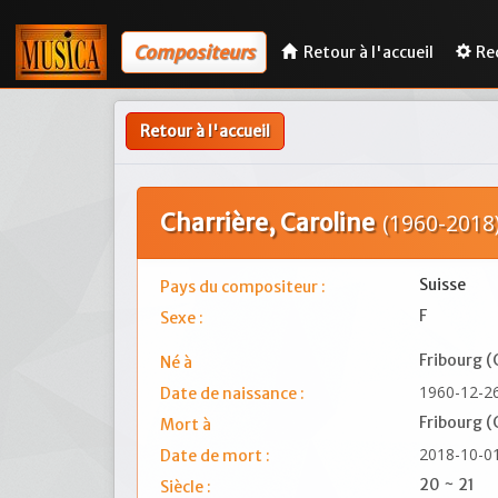
Compositeurs
Retour à l'accueil
Re
Retour à l'accueil
Charrière, Caroline
(1960-2018
Suisse
Pays du compositeur :
F
Sexe :
Fribourg (
Né à
1960-12-2
Date de naissance :
Fribourg (
Mort à
2018-10-0
Date de mort :
20 ~ 21
Siècle :