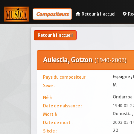
Compositeurs
Retour à l'accueil
Re
Retour à l'accueil
Aulestia, Gotzon
(1940-2003)
Espagne ;
Pays du compositeur :
M
Sexe :
Ondarroa
Né à
1940-05-2
Date de naissance :
Donostia,
Mort à
2003-03-1
Date de mort :
20
Siècle :