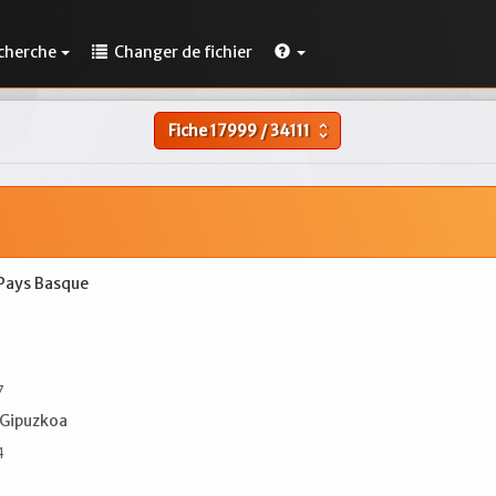
cherche
Changer de fichier
Fiche
17999
/
34111
unfold_more
 Pays Basque
7
 Gipuzkoa
4