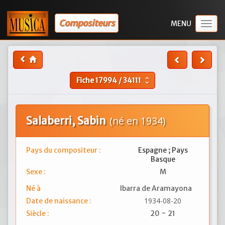
Compositeurs
Togg
navig
Fiche
17994
/
34111
unfold_more
Salaberri, Sabin
(né en 1934)
Pays du compositeur :
Espagne ; Pays
Basque
Sexe :
M
Né à
Ibarra de Aramayona
1934-08-20
Date de naissance :
Siècle :
20 ~ 21