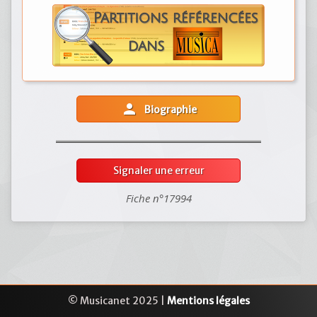
person
Biographie
Signaler une erreur
Fiche n°17994
© Musicanet 2025 |
Mentions légales