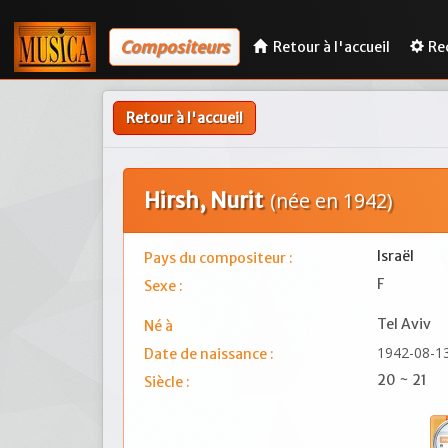
Compositeurs
Retour à l'accueil
Re
Retour à l'accueil
Hirsh, Nurit
(née en 1942)
Israël
Pays du compositeur :
F
Sexe :
Tel Aviv
Né à
1942-08-1
Date de naissance :
20 ~ 21
Siècle :