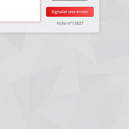
Signaler une erreur
Fiche n°17837