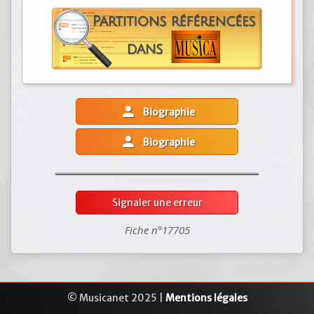
person
Biographie
person
Biographie
Signaler une erreur
Fiche n°17705
© Musicanet 2025 |
Mentions légales