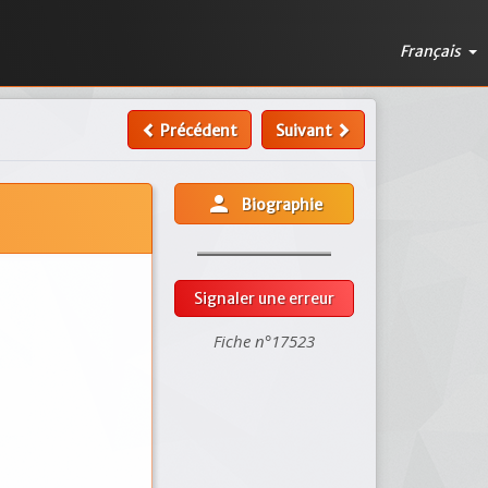
Français
Précédent
Suivant
person
Biographie
Signaler une erreur
Fiche n°17523