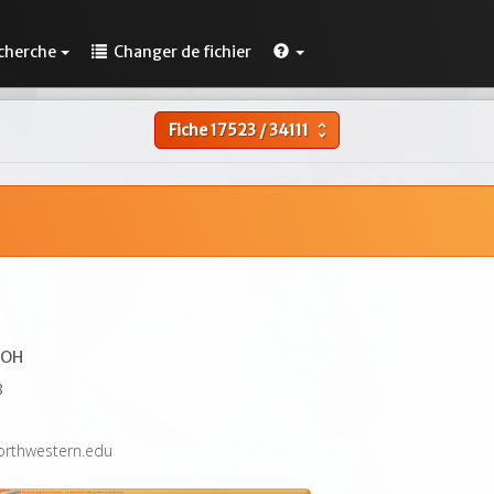
cherche
Changer de fichier
Fiche
17523
/
34111
unfold_more
 OH
8
orthwestern.edu