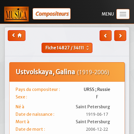
Compositeurs
Togg
navig
Fiche
14827
/
34111
unfold_more
Ustvolskaya, Galina
(1919-2006)
Pays du compositeur :
URSS ; Russie
Sexe :
F
Né à
Saint Petersburg
1919-06-17
Date de naissance :
Mort à
Saint Petersburg
2006-12-22
Date de mort :