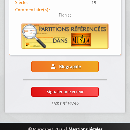
Siècle :
19
Commentaire(s) :
Pianist
person
Biographie
Signaler une erreur
Fiche n°14746
© Musicanet 2025 |
Mentions légales