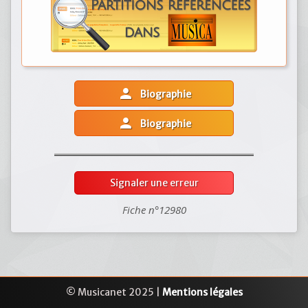
person
Biographie
person
Biographie
Signaler une erreur
Fiche n°12980
© Musicanet 2025 |
Mentions légales