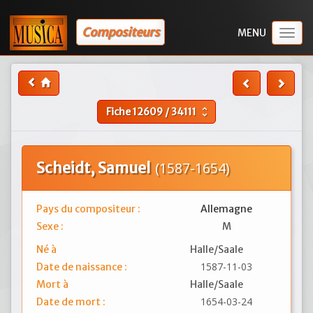
Compositeurs
Togg
navig
Fiche
12609
/
34111
unfold_more
Scheidt, Samuel
(1587-1654)
Pays du compositeur :
Allemagne
Sexe :
M
Né à
Halle/Saale
1587-11-03
Date de naissance :
Mort à
Halle/Saale
1654-03-24
Date de mort :