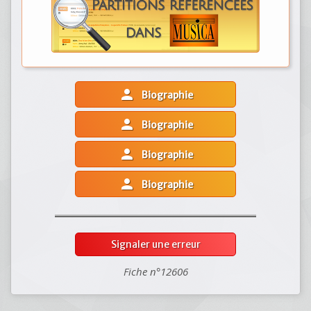
person
Biographie
person
Biographie
person
Biographie
person
Biographie
Signaler une erreur
Fiche n°12606