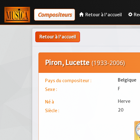
Compositeurs
Retour à l'accueil
Re
Retour à l'accueil
Piron, Lucette
(1933-2006)
Belgique
Pays du compositeur :
F
Sexe :
Herve
Né à
20
Siècle :