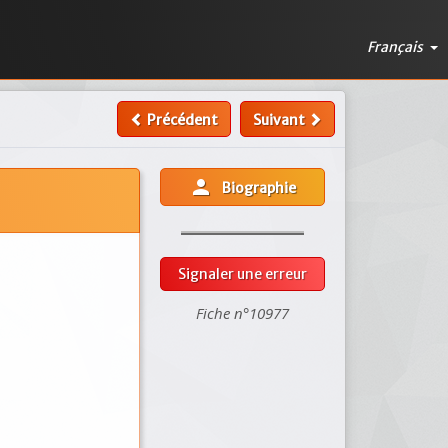
Français
Précédent
Suivant
person
Biographie
Signaler une erreur
Fiche n°10977