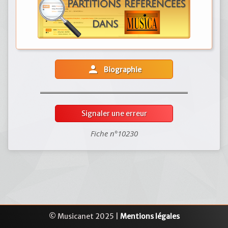
person
Biographie
Signaler une erreur
Fiche n°10230
© Musicanet 2025 |
Mentions légales