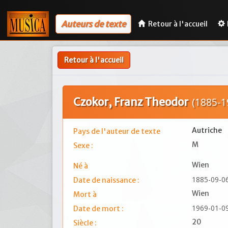
Auteurs de texte
Retour à l'accueil
Retour à l'accueil
Czokor, Franz Theodor
(1885-1
Autriche
Pays de l'auteur de texte
M
Sexe :
Wien
Né à
1885-09-0
Date de naissance :
Wien
Mort à
1969-01-0
Date de mort :
20
Siècle :