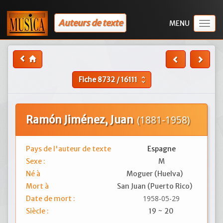
Auteurs de texte
Togg
navig
Fiche
8732
/
16111
unfold_more
Ramón Jiménez, Juan
(1881-1958)
Pays de l'auteur de texte
Espagne
Sexe :
M
Né à
Moguer (Huelva)
Mort à
San Juan (Puerto Rico)
1958-05-29
Date de mort :
Siècle :
19 ~ 20