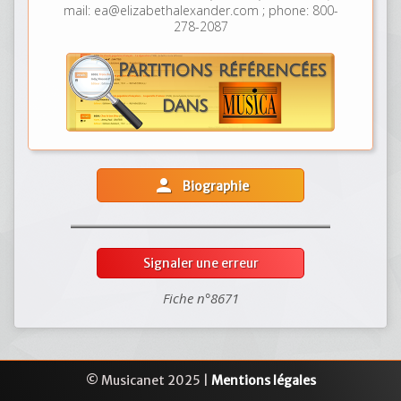
mail: ea@elizabethalexander.com ; phone: 800-
278-2087
person
Biographie
Signaler une erreur
Fiche n°8671
© Musicanet 2025 |
Mentions légales