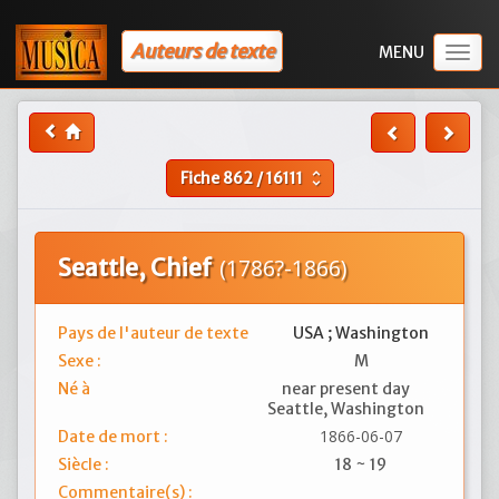
Auteurs de texte
Togg
navig
Fiche
862
/
16111
unfold_more
Seattle, Chief
(1786?-1866)
Pays de l'auteur de texte
USA ; Washington
Sexe :
M
Né à
near present day
Seattle, Washington
1866-06-07
Date de mort :
Siècle :
18 ~ 19
Commentaire(s) :