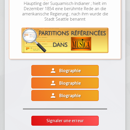
Häuptling der Suquamisch-Indianer ; hielt im
Dezember 1854 eine berühmte Rede an die
amerikanische Regierung ; nach ihm wurde die
Stadt Seattle benannt
person
Biographie
person
Biographie
person
Biographie
Signaler une erreur