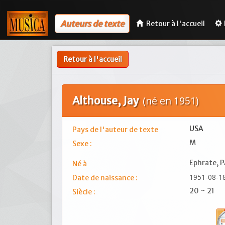
Auteurs de texte
Retour à l'accueil
Retour à l'accueil
Althouse, Jay
(né en 1951)
USA
Pays de l'auteur de texte
M
Sexe :
Ephrate, 
Né à
1951-08-1
Date de naissance :
20 ~ 21
Siècle :