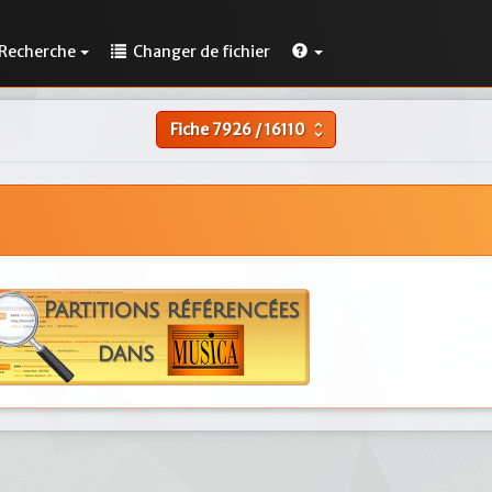
Recherche
Changer de fichier
Fiche
7926
/
16110
unfold_more