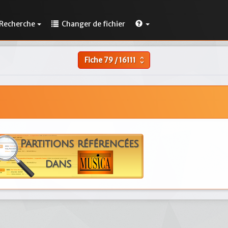
Recherche
Changer de fichier
Fiche
79
/
16111
unfold_more