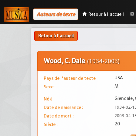
Auteurs de texte
Retour à l'accueil
Retour à l'accueil
Wood, C. Dale
(1934-2003)
USA
Pays de l'auteur de texte
M
Sexe :
Glendale,
Né à
1934-02-1
Date de naissance :
2003-04-1
Date de mort :
20
Siècle :