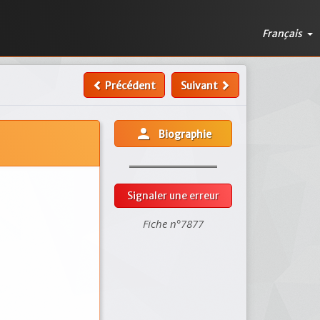
Français
Précédent
Suivant
person
Biographie
Signaler une erreur
Fiche n°7877