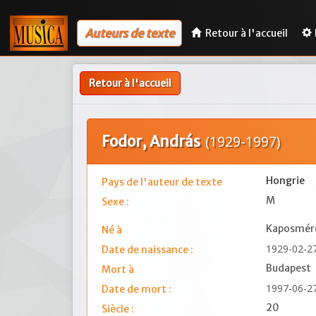
Auteurs de texte
Retour à l'accueil
Retour à l'accueil
Fodor, András
(1929-1997)
Hongrie
Pays de l'auteur de texte
M
Sexe :
Kaposmér
Né à
1929-02-2
Date de naissance :
Budapest
Mort à
1997-06-2
Date de mort :
20
Siècle :