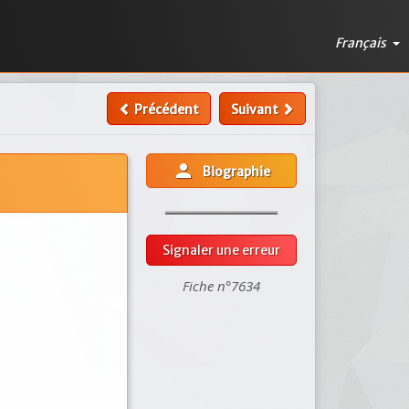
Français
Précédent
Suivant
person
Biographie
Signaler une erreur
Fiche n°7634