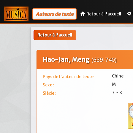
Auteurs de texte
Retour à l'accueil
Retour à l'accueil
Hao-Jan, Meng
(689-740)
Chine
Pays de l'auteur de texte
M
Sexe :
7 ~ 8
Siècle :