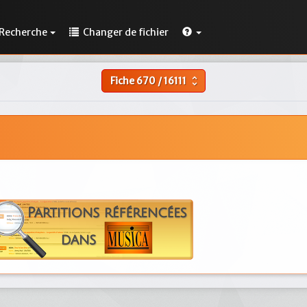
Recherche
Changer de fichier
Fiche
670
/
16111
unfold_more